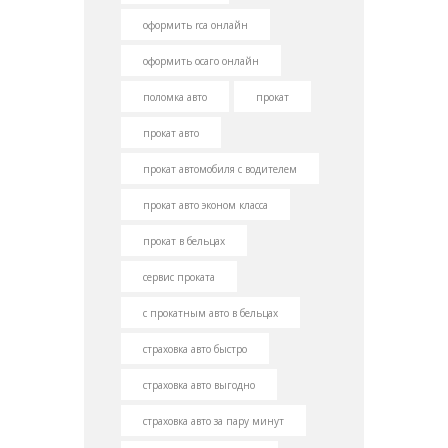
оформить rca онлайн
оформить осаго онлайн
поломка авто
прокат
прокат авто
прокат автомобиля с водителем
прокат авто эконом класса
прокат в бельцах
сервис проката
с прокатным авто в бельцах
страховка авто быстро
страховка авто выгодно
страховка авто за пару минут