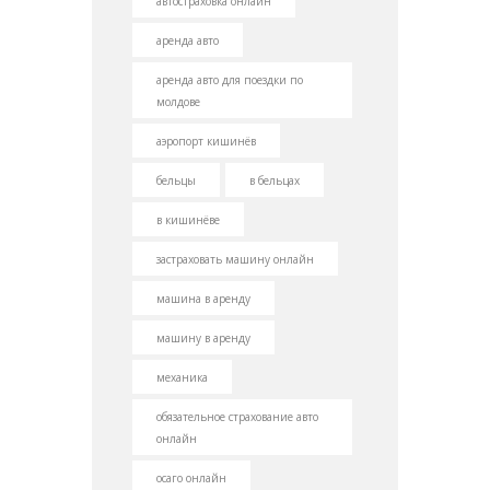
автостраховка онлайн
аренда авто
аренда авто для поездки по
молдове
аэропорт кишинёв
бельцы
в бельцах
в кишинёве
застраховать машину онлайн
машина в аренду
машину в аренду
механика
обязательное страхование авто
онлайн
осаго онлайн