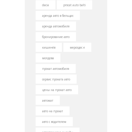
dacia
proсаt auto balti
аренда авто в бельцах
аренда автомобиля
бронирование авто
кишинёв
мерседес е
молдова
прокат автомобиля
сервис проката авто
цены на прокат авто
автомат
авто на прокат
авто с водителем