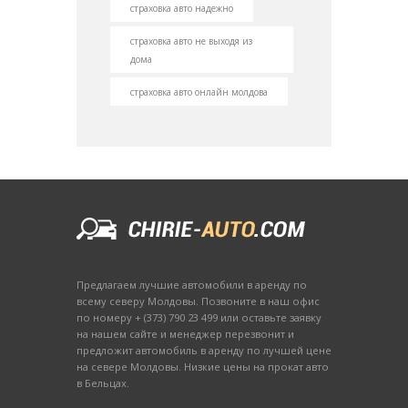
страховка авто надежно
страховка авто не выходя из
дома
страховка авто онлайн молдова
Предлагаем лучшие автомобили в аренду по
всему северу Молдовы. Позвоните в наш офис
по номеру + (373) 790 23 499 или оставьте заявку
на нашем сайте и менеджер перезвонит и
предложит автомобиль в аренду по лучшей цене
на севере Молдовы. Низкие цены на прокат авто
в Бельцах.