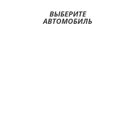
ВЫБЕРИТЕ
АВТОМОБИЛЬ
HYUNDAI IONIQ 2020
€40/DAY
SEDAN
2020
AUTOMATIC
AIR CONDITION