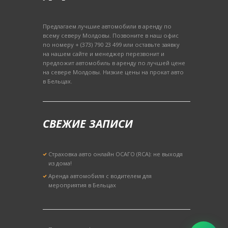
Предлагаем лучшие автомобили в аренду по
всему северу Молдовы. Позвоните в наш офис
по номеру + (373) 790 23 499 или оставьте заявку
на нашем сайте и менеджер перезвонит и
предложит автомобиль в аренду по лучшей цене
на севере Молдовы. Низкие цены на прокат авто
в Бельцах.
СВЕЖИЕ ЗАПИСИ
Страховка авто онлайн ОСАГО (RCA): не выходя
из дома!
Аренда автомобиля с водителем для
мероприятия в Бельцах