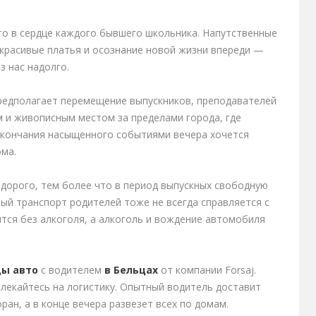
то в сердце каждого бывшего школьника. Напутственные
 красивые платья и осознание новой жизни впереди —
з нас надолго.
редполагает перемещение выпускников, преподавателей
 и живописным местом за пределами города, где
 окончания насыщенного событиями вечера хочется
ма.
 дорого, тем более что в период выпускных свободную
ый транспорт родителей тоже не всегда справляется с
ится без алкоголя, а алкоголь и вождение автомобиля
ды авто
с водителем
в Бельцах
от компании Forsaj.
влекайтесь на логистику. Опытный водитель доставит
ран, а в конце вечера развезет всех по домам.