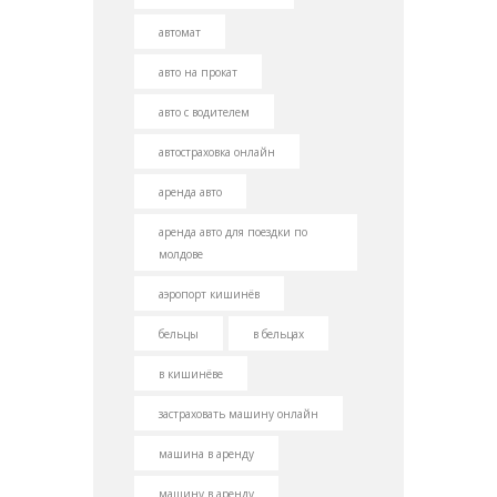
автомат
авто на прокат
авто с водителем
автостраховка онлайн
аренда авто
аренда авто для поездки по
молдове
аэропорт кишинёв
бельцы
в бельцах
в кишинёве
застраховать машину онлайн
машина в аренду
машину в аренду