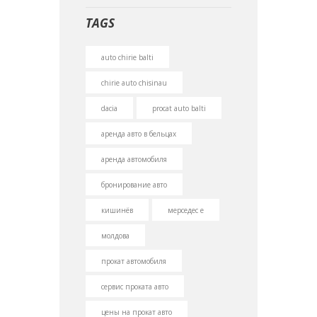
TAGS
auto chirie balti
chirie auto chisinau
dacia
proсаt auto balti
аренда авто в бельцах
аренда автомобиля
бронирование авто
кишинёв
мерседес е
молдова
прокат автомобиля
сервис проката авто
цены на прокат авто